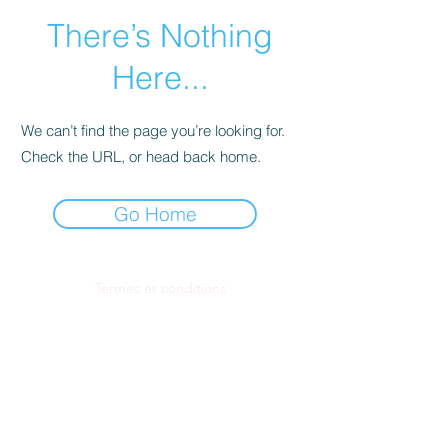
There’s Nothing
Here...
We can’t find the page you’re looking for.
Check the URL, or head back home.
Go Home
Termes et conditions
Politique de cookies
Mentions légales
Politique de confidentialité
© 2035 par Benoît Hulot.
Créé avec
Wix